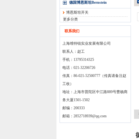
德国博恩斯坦Bernstein
博恩斯坦开关
更多分类
联系我们
上海维特锐实业发展有限公司
联系人：赵工
手机：13795314325
电话：021-32206726
传真：86-021-52500777（传真请备注赵
工收）
地址：上海市普陀区中江路889号曹杨商
务大厦1501-1502
邮编：200333
邮箱：
2852718939@qq.com