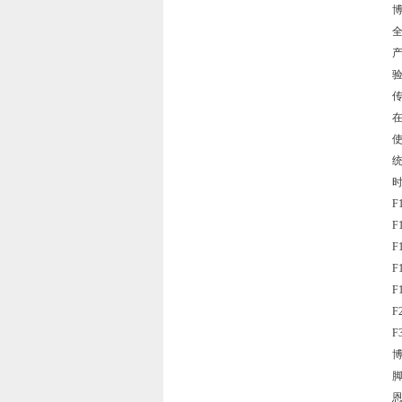
博
全
验
统
F
F
F
F
F
F
F