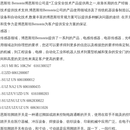
恩斯坦 Bernstein博恩斯坦公司是*工业安全技术产品提供商之一,依靠长期的生产经验，
技术提供技术支持,博恩斯坦Bernstein公司的产品使用领域涉及了传统机器设备制造
产设备和自动化技术,数量丰富的博恩斯坦常规方案可以提供多种解决问题的途径. 在开
和竞争力是博恩斯坦Bernstein为客户提供安全方案的保证.
传感器：
在传感器领域，博恩斯坦Bernstein提供了一系列的产品，电感传感器，电容传感器
使用领域达到你理想的要求，您还可以要求得到更多的信息以及根据您的要求特殊定制。博恩
的机械，到工程设备，电梯，自动化工业和机器人技术到重型机械和复杂的安全门的使用，这
时间和高度的灵活性来满足客户更高的要求。
1-SU1 MI RG 10K2W 6161300327
1-U2ZD 6061200007
1-SU1Z UN 6061800012
1-U1Z NA2 UN 6061600435
1-SU1Z/UV1ZD UN 6161000203
2-SU1Z/SU1Z UN 6062830022
3-U1Z/U1Z/U1Z UN 6063611026
博恩斯坦脚踏开关是一种通过脚踩或踏来控制电路通断的开关，使用在双手不能及的控
脚踏开关在医疗器械、冲压设备、焊接设备、纺织设备、印刷机械中应用广泛。在电子
恩斯坦脚踏开关有自动，和寸动，寸动就是应用脚踏开关。踩一下，一段行程。