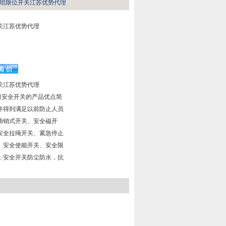
斯坦限位开关江苏优势代理
关江苏优势代理
关江苏优势代理
恩斯坦安全开关的产品优点简
件得到满足以前防止人员
插销式开关、安全磁开
安全拉绳开关、紧急停止
、安全使能开关、安全限
；安全开关防尘防水，抗