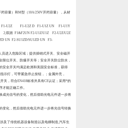
开闭容量）和M型（10A/250V开闭容量），从材
1-U2Z F1-U2Z D F1-U1Z UN F1-U1Y
2;双踏 F1&F2UN F2-U1Z/U1Z F2-U2Z/U2Z
ZD UN F2-SU1ZD/SU1ZD UN F3-
防止人员进入危险区域；提供插销式开关、安全磁开
全限位开关、防爆开关等；安全开关防尘防水，
的安全开关均满足欧洲和美国安全标准，获得
可选指示灯，可带紧急停止按钮，；金属外壳，
开关，符合EN418标准并具有CE认证；采用*的
序才能正确工作。
换成光信号的变化，然后借助光电元件进一步将
的变化，然后借助光电元件进一步将光信号转换
涉及了传统机器设备制造以及电梯制造,汽车生