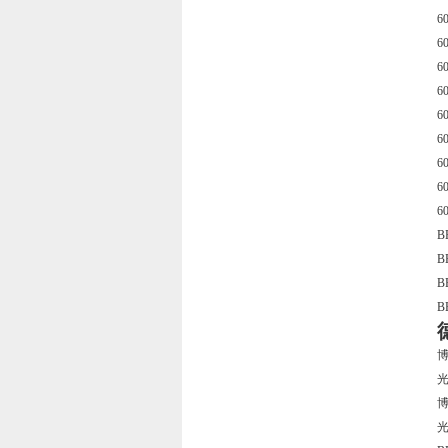
6
6
6
6
6
6
6
6
6
B
B
B
B