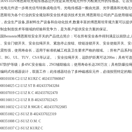
BERNSTEIN博恩斯坦光电传感器总代理是采用光电元件作为检测元件的传感器。它
助光电元件进一步将光信号转换成电信号。光电传感器一般由光源、光学通路和光电元
博恩斯坦为各个行业的安全规划和安全技术提供技术支持,博恩斯坦公司的产品使用领域
产，农业生产设备,原材料生产设备和自动化技术,数量丰富的博恩斯坦常规方案可以提供
控制盒制造技术等领域的经验和竞争力，是为客户提供安全方案的保证。
德国Bernstein博恩斯坦安全开关的产品优点简介：可在所有安全条件得到满足以前
关、安全门锁开关、安全拉绳开关、紧急停止按钮、绞链连锁开关、安全使能开关、安
抗震性强，使用寿命长，适用于标准机械工程及卫生要求严格的领域。；所有产品系列
E、BG、UL、TUV、CSA等认证。；安全拉绳开关，远防护距离可达200m；具有
P67防护等级；多4NC安全输出，2NO辅助输出；使用寿命长达200万次；具有防爆拉绳
磁编码式传感器设计，双面工作；此传感器结合了多种磁感应元件，必须按照特定的顺
008101036 C2-U1Z KURZ C 4024337060847
008104025 C2-U1Z ST B 4024337043284
008107019 C2-U1Z K C 4024337022470
008116013 C2-U1Z R B 4024337022425
008116032 C2-U1Z R 90GR C 4024337022685
008351002 C2-SU1Z B 4024337022319
008351008 C2-SU1Z O.M. C
008351037 C2-SU1Z KURZ C