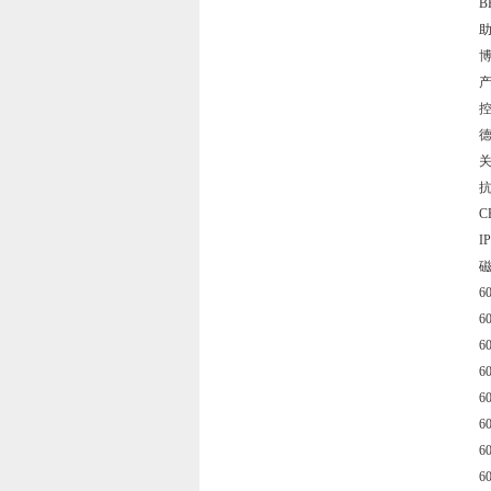
C
I
6
6
6
6
6
6
6
6