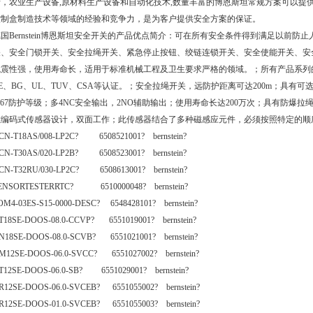
产，农业生产设备,原材料生产设备和自动化技术,数量丰富的博恩斯坦常规方案可以提供
控制盒制造技术等领域的经验和竞争力，是为客户提供安全方案的保证。
德国Bernstein博恩斯坦安全开关的产品优点简介：可在所有安全条件得到满足以前
关、安全门锁开关、安全拉绳开关、紧急停止按钮、绞链连锁开关、安全使能开关、安
抗震性强，使用寿命长，适用于标准机械工程及卫生要求严格的领域。；所有产品系列
E、BG、UL、TUV、CSA等认证。；安全拉绳开关，远防护距离可达200m；具有
P67防护等级；多4NC安全输出，2NO辅助输出；使用寿命长达200万次；具有防爆拉绳
磁编码式传感器设计，双面工作；此传感器结合了多种磁感应元件，必须按照特定的顺
CN-T18AS/008-LP2C? 6508521001? bernstein?
CN-T30AS/020-LP2B? 6508523001? bernstein?
CN-T32RU/030-LP2C? 6508613001? bernstein?
ENSORTESTERRTC? 6510000048? bernstein?
OM4-03ES-S15-0000-DESC? 6548428101? bernstein?
T18SE-DOOS-08.0-CCVP? 6551019001? bernstein?
N18SE-DOOS-08.0-SCVB? 6551021001? bernstein?
M12SE-DOOS-06.0-SVCC? 6551027002? bernstein?
T12SE-DOOS-06.0-SB? 6551029001? bernstein?
R12SE-DOOS-06.0-SVCEB? 6551055002? bernstein?
R12SE-DOOS-01.0-SVCEB? 6551055003? bernstein?