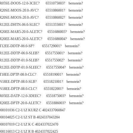
R05SE-DOOS-12.0-3CEC? 6551075003? bernstein?
R20SE-MOOS-20.0-AVC? 6551086001? bernstein?
R20SE-MOOS-20.0-AVC? 6551086002? bernstein?
R12EE-DHTN-06.0-SLEC? 6551355001? bernstein?
R20EE-MAR5-20.0-ALETC? 6551686003? bernstein?
R20EE-MAR5-20.0-ALETC? 6551686004? bernstein?
T12EE-DDTP-06.0-SP? 6551729001? bernstein?
R12EE-DDTP-06.0-SLEB? 6551755001? bernstein?
R12EE-DDTP-01.0-SLEB? 6551755002? bernstein?
R12EE-DDTP-01.0-SLEEC? 6551755004? bernstein?
T18EE-DPTP-08.0-CLC? 6551819001? bernstein?
N18EE-DPTP-08.0-SLB? 6551821001? bernstein?
N18EE-DPTP-08.0-CLC? 6551822001? bernstein?
R05EE-DATP-12.0-3DEEC? 6551875003? bernstein?
R20EE-DPTP-20.0-ALETC? 6551886003? bernstein?
008101036 C2-U1Z KURZ C 4024337060847
008104025 C2-U1Z ST B 4024337043284
008107019 C2-U1Z K C 4024337022470
008116013 C2-U1Z R B 4024337022425