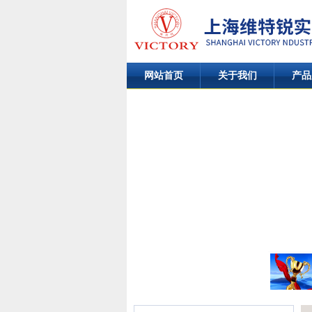
网站首页
关于我们
产品