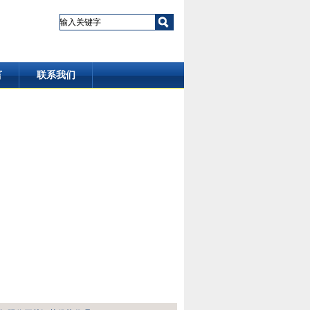
言
联系我们