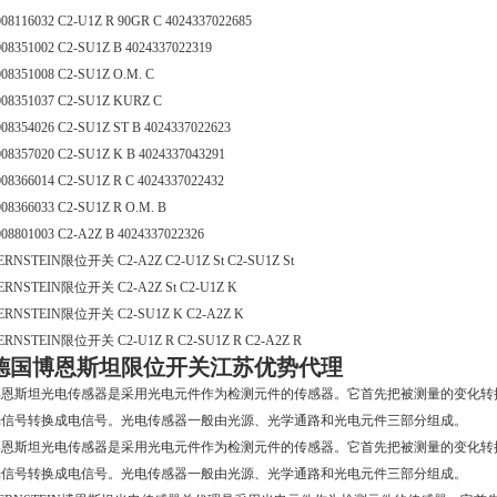
008116032 C2-U1Z R 90GR C 4024337022685
008351002 C2-SU1Z B 4024337022319
008351008 C2-SU1Z O.M. C
008351037 C2-SU1Z KURZ C
008354026 C2-SU1Z ST B 4024337022623
008357020 C2-SU1Z K B 4024337043291
008366014 C2-SU1Z R C 4024337022432
008366033 C2-SU1Z R O.M. B
008801003 C2-A2Z B 4024337022326
ERNSTEIN限位开关 C2-A2Z C2-U1Z St C2-SU1Z St
ERNSTEIN限位开关 C2-A2Z St C2-U1Z K
ERNSTEIN限位开关 C2-SU1Z K C2-A2Z K
ERNSTEIN限位开关 C2-U1Z R C2-SU1Z R C2-A2Z R
德国博恩斯坦限位开关江苏优势代理
博恩斯坦光电传感器是采用光电元件作为检测元件的传感器。它首先把被测量的变化转
光信号转换成电信号。光电传感器一般由光源、光学通路和光电元件三部分组成。
博恩斯坦光电传感器是采用光电元件作为检测元件的传感器。它首先把被测量的变化转
光信号转换成电信号。光电传感器一般由光源、光学通路和光电元件三部分组成。