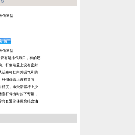
速型
理低速型
理低速型
盖上设有进排气通口，有的还
构。杆侧端盖上设有密封
从活塞杆处向外漏气和防
。杆侧端盖上设有导向
向精度，承受活塞杆上少
活塞杆伸出时的下弯量，
导向套通常使用烧结含油