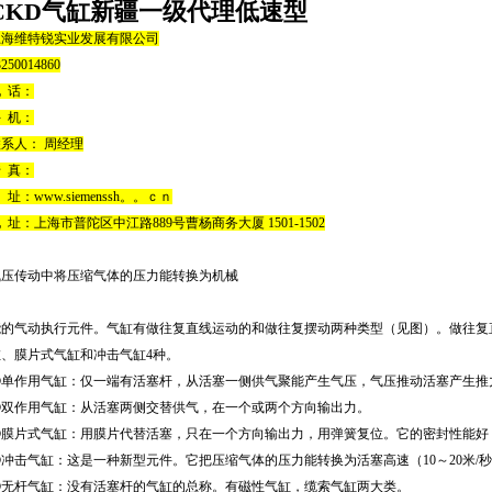
CKD气缸新疆一级代理低速型
上海维特锐实业发展有限公司
3250014860
 话：
 机：
系人： 周经理
 真：
 址：www.siemenssh。。ｃｎ
 址：上海市普陀区中江路889号曹杨商务大厦 1501-1502
气压传动中将压缩气体的压力能转换为机械
能的气动执行元件。气缸有做往复直线运动的和做往复摆动两种类型（见图）。做往复
缸、膜片式气缸和冲击气缸4种。
①单作用气缸：仅一端有活塞杆，从活塞一侧供气聚能产生气压，气压推动活塞产生推
②双作用气缸：从活塞两侧交替供气，在一个或两个方向输出力。
③膜片式气缸：用膜片代替活塞，只在一个方向输出力，用弹簧复位。它的密封性能好
④冲击气缸：这是一种新型元件。它把压缩气体的压力能转换为活塞高速（10～20米/
⑤无杆气缸：没有活塞杆的气缸的总称。有磁性气缸，缆索气缸两大类。