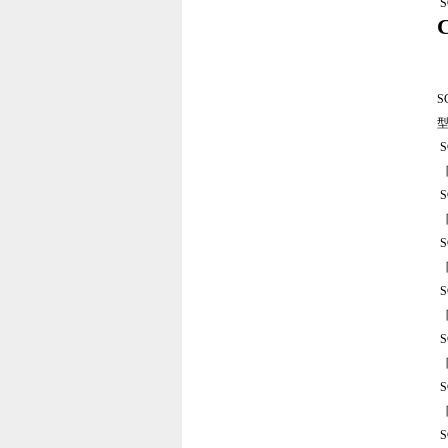
S
S
型
S
S
S
S
S
S
S