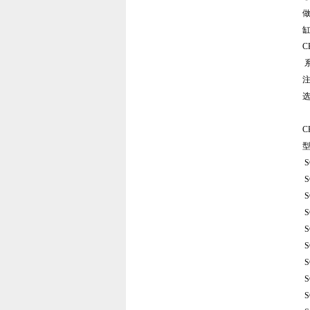
C
选
型
S
S
S
S
S
S
S
S
S