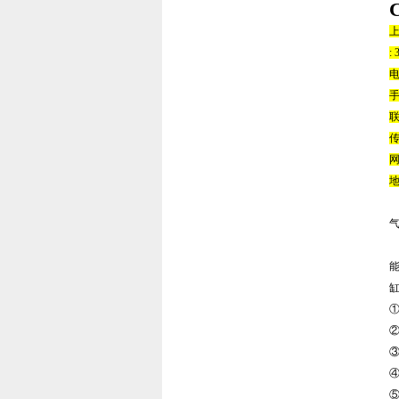
: 
电
手
联
传
网
地