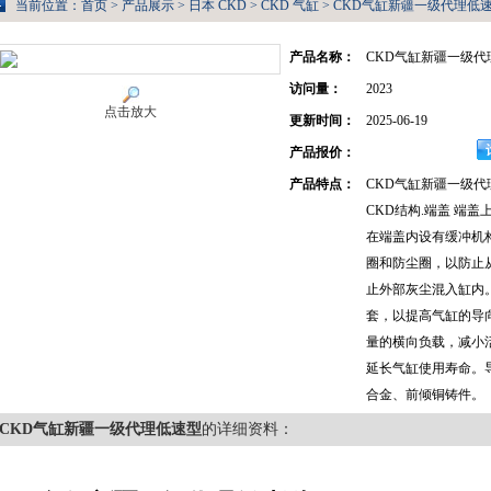
当前位置：
首页
>
产品展示
>
日本 CKD
>
CKD 气缸
> CKD气缸新疆一级代理低
产品名称：
CKD气缸新疆一级代
访问量：
2023
点击放大
更新时间：
2025-06-19
产品报价：
产品特点：
CKD气缸新疆一级代
CKD结构.端盖 端
在端盖内设有缓冲机
圈和防尘圈，以防止
止外部灰尘混入缸内
套，以提高气缸的导
量的横向负载，减小
延长气缸使用寿命。
合金、前倾铜铸件。
CKD气缸新疆一级代理低速型
的详细资料：