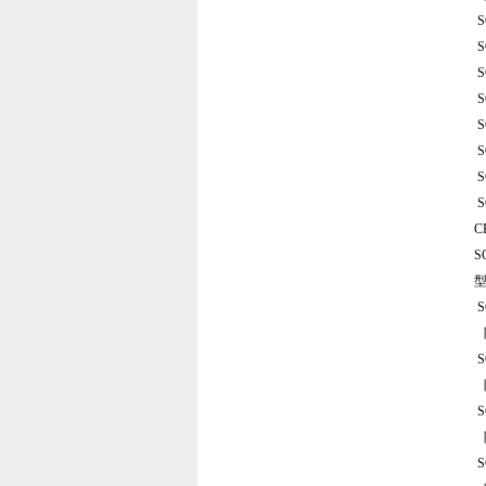
S
S
S
S
S
S
S
S
C
S
型
S
S
S
S